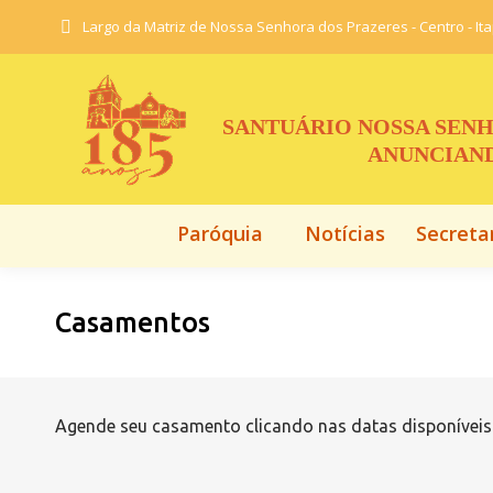
Largo da Matriz de Nossa Senhora dos Prazeres - Centro - It
Paróquia
Notícias
Secreta
SANTUÁRIO NOSSA SENH
ANUNCIAND
Paróquia
Notícias
Secreta
Casamentos
Agende seu casamento clicando nas datas disponíveis