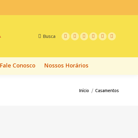
Fale Conosco
Nossos Horários
A
Busca
Fale Conosco
Nossos Horários
Você está aqui:
Início
Casamentos