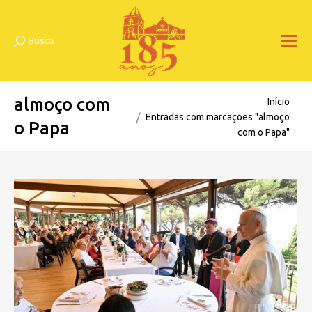
Busca
Search:
almoço com
Você está aqui:
Início
Entradas com marcações "almoço
o Papa
com o Papa"