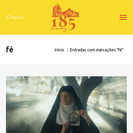
Busca
Search:
fé
Você está aqui:
Início
Entradas com marcações "fé"