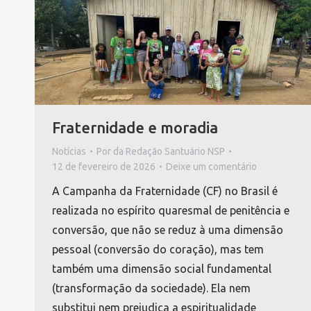
Fraternidade e moradia
Notícias
Por
da Redação Santuário NSP
12 de fevereiro de 2026
Deixe um comentário
A Campanha da Fraternidade (CF) no Brasil é
realizada no espírito quaresmal de penitência e
conversão, que não se reduz à uma dimensão
pessoal (conversão do coração), mas tem
também uma dimensão social fundamental
(transformação da sociedade). Ela nem
substitui nem prejudica a espiritualidade