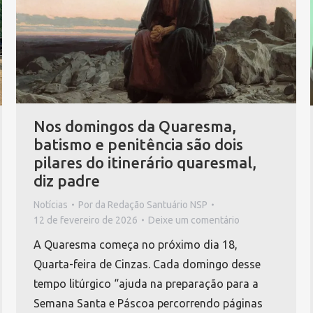
Nos domingos da Quaresma,
batismo e penitência são dois
pilares do itinerário quaresmal,
diz padre
Notícias
Por
da Redação Santuário NSP
12 de fevereiro de 2026
Deixe um comentário
A Quaresma começa no próximo dia 18,
Quarta-feira de Cinzas. Cada domingo desse
tempo litúrgico “ajuda na preparação para a
Semana Santa e Páscoa percorrendo páginas