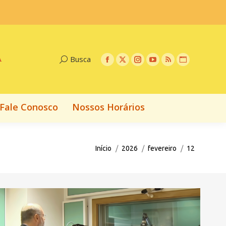
Fale Conosco
Nossos Horários
A
Busca
Fale Conosco
Nossos Horários
Você está aqui:
Início
2026
fevereiro
12