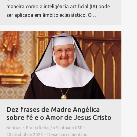
maneira como a inteligência artificial (IA) pode
ser aplicada em âmbito eclesiástico. O…
Dez frases de Madre Angélica
sobre fé e o Amor de Jesus Cristo
Notícias
Por
da Redação Santuário NSP
20 de abril de 2026
Deixe um comentário