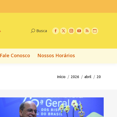
Fale Conosco
Nossos Horários
A
Busca
Fale Conosco
Nossos Horários
Você está aqui:
Início
2026
abril
20