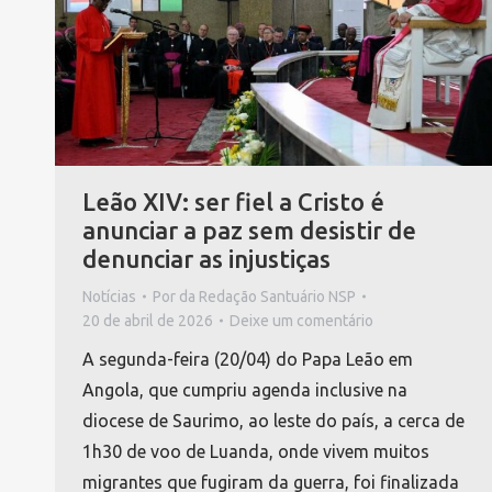
Leão XIV: ser fiel a Cristo é
anunciar a paz sem desistir de
denunciar as injustiças
Notícias
Por
da Redação Santuário NSP
20 de abril de 2026
Deixe um comentário
A segunda-feira (20/04) do Papa Leão em
Angola, que cumpriu agenda inclusive na
diocese de Saurimo, ao leste do país, a cerca de
1h30 de voo de Luanda, onde vivem muitos
migrantes que fugiram da guerra, foi finalizada