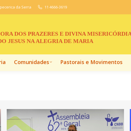
apecerica da Serra
11 4666-3619
ria
Comunidades
Pastorais e Movimentos
ORA DOS PRAZERES E DIVINA MISERICÓRDI
O JESUS NA ALEGRIA DE MARIA
ria
Comunidades
Pastorais e Movimentos