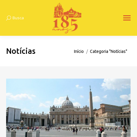
Busca
Search:
Notícias
Você está aqui:
Início
Categoria "Notícias"