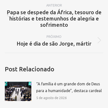
Navegação
ANTERIOR
de
Papa se despede da África, tesouro de
histórias e testemunhos de alegria e
Post
post:
sofrimento
anterior:
PRÓXIMO
Hoje é dia de são Jorge, mártir
Próximo
post:
Post Relacionado
“A família é um grande dom de Deus
para a humanidade”, destaca cardeal
5 de agosto de 2026