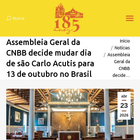
Busca
Search:
Assembleia Geral da
Você está aqui:
Início
Notícias
CNBB decide mudar dia
Assembleia
de são Carlo Acutis para
Geral da
CNBB
13 de outubro no Brasil
decide…
abr
23
2026