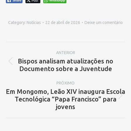
Post
WhatsApp
Share
Category:
Notícias
22 de abril de 2026
Deixe um comentário
Navegação
ANTERIOR
de
Bispos analisam atualizações no
Post
Documento sobre a Juventude
post:
anterior:
PRÓXIMO
Em Mongomo, Leão XIV inaugura Escola
Tecnológica “Papa Francisco” para
Próximo
jovens
post: