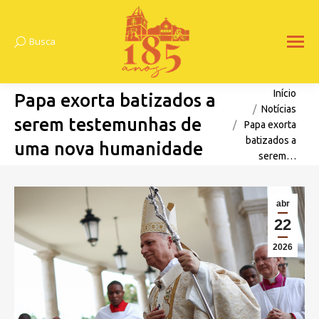
Busca
Search:
Você está aqui:
Início
Papa exorta batizados a
Notícias
serem testemunhas de
Papa exorta
batizados a
uma nova humanidade
serem…
abr
22
2026