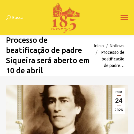
Busca
Search:
Processo de
Você está aqui:
Início
Notícias
beatificação de padre
Processo de
Siqueira será aberto em
beatificação
de padre…
10 de abril
mar
24
2026