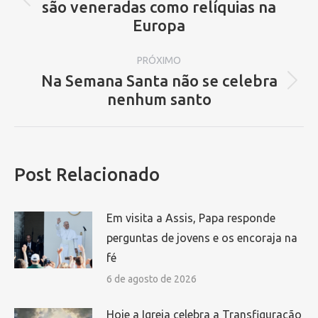
são veneradas como relíquias na
Post
post:
Europa
anterior:
PRÓXIMO
Na Semana Santa não se celebra
Próximo
nenhum santo
post:
Post Relacionado
Em visita a Assis, Papa responde
perguntas de jovens e os encoraja na
fé
6 de agosto de 2026
Hoje a Igreja celebra a Transfiguração