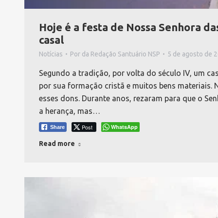
Hoje é a festa de Nossa Senhora da
casal
Notícias
Por
da Redação Santuário NSP
5 de agosto de 
Segundo a tradição, por volta do século IV, um 
por sua formação cristã e muitos bens materiais.
esses dons. Durante anos, rezaram para que o Se
a herança, mas…
Post
WhatsApp
Share
Read more