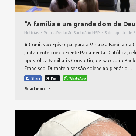
“A família é um grande dom de Deu
Notícias
Por
da Redação Santuário NSP
5 de agosto de 
A Comissão Episcopal para a Vida e a Família da 
juntamente com a Frente Parlamentar Católica, cel
apostólica Familiaris Consortio, de São João Paulo
Francisco. Durante a sessão solene no plenário…
Post
WhatsApp
Share
Read more