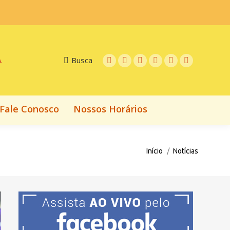
Fale Conosco
Nossos Horários
A
Busca
Fale Conosco
Nossos Horários
Você está aqui:
Início
Notícias