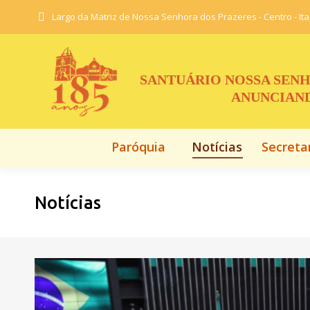
Largo da Matriz de Nossa Senhora dos Prazeres - Centro - It
Paróquia
Notícias
Secreta
SANTUÁRIO NOSSA SENH
ANUNCIAND
Paróquia
Notícias
Secreta
Notícias