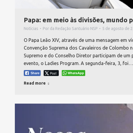
Papa: em meio às divisões, mundo p
Notícias
Por
da Redação Santuário NSP
5 de agosto de 
O Papa Leão XIV, através de uma mensagem em víde
Convenção Suprema dos Cavaleiros de Colombo no
Supremo e do Conselho Diretor participam de um 
evento, o Ladies Program. A segunda-feira, 3, foi
Post
WhatsApp
Share
Read more