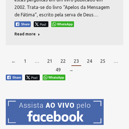
2002. Trata-se do livro “Apelos da Mensagem
de Fátima”, escrito pela serva de Deus…
Post
WhatsApp
Share
Read more
←
1
…
21
22
23
24
25
…
49
→
Post
WhatsApp
Share