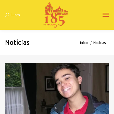
Busca
Search:
Notícias
Você está aqui:
Início
Notícias