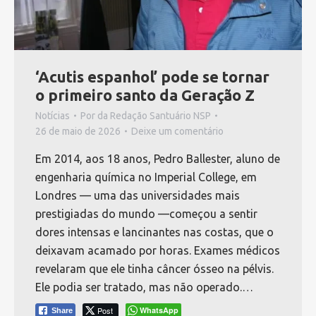
‘Acutis espanhol’ pode se tornar
o primeiro santo da Geração Z
Notícias
Por
da Redação Santuário NSP
26 de maio de 2026
Deixe um comentário
Em 2014, aos 18 anos, Pedro Ballester, aluno de
engenharia química no Imperial College, em
Londres — uma das universidades mais
prestigiadas do mundo —começou a sentir
dores intensas e lancinantes nas costas, que o
deixavam acamado por horas. Exames médicos
revelaram que ele tinha câncer ósseo na pélvis.
Ele podia ser tratado, mas não operado.…
Post
WhatsApp
Share